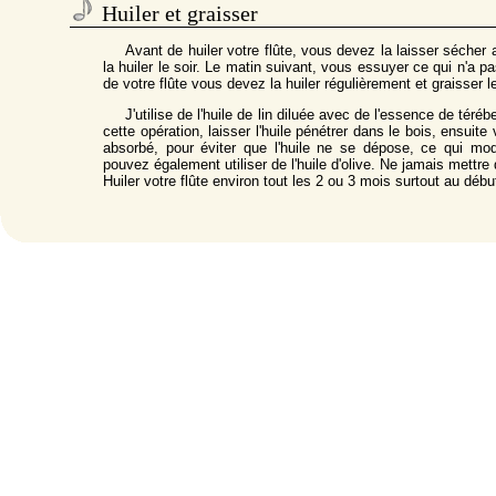
Huiler et graisser
Avant de huiler votre flûte, vous devez la laisser séche
la huiler le soir. Le matin suivant, vous essuyer ce qui n'a 
de votre flûte vous devez la huiler régulièrement et graisser
J'utilise de l'huile de lin diluée avec de l'essence de tér
cette opération, laisser l'huile pénétrer dans le bois, ensui
absorbé, pour éviter que l'huile ne se dépose, ce qui mod
pouvez également utiliser de l'huile d'olive. Ne jamais mettre d
Huiler votre flûte environ tout les 2 ou 3 mois surtout au déb
Jouer en hiver ou dans une salle froide
Pendant le transport, garder votre flûte avec vous. Ce 
changement brutal de température de votre flûte (dilatation du
Si vous soufflez dans une flûte très froide directement, il
vers l'extérieur (ceci augmente fortement le risque de fente, p
grenadille) Chauffez donc votre flûte avant de souffler de
progressivement à l'intérieur.