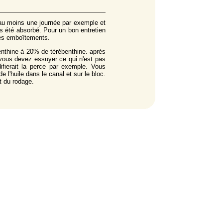
r au moins une journée par exemple et
pas été absorbé. Pour un bon entretien
 les emboîtements.
ébenthine à 20% de térébenthine. après
te vous devez essuyer ce qui n'est pas
ifierait la perce par exemple. Vous
e l'huile dans le canal et sur le bloc.
ut du rodage.
qui peut provoquer des fentes est le
 bois).
 y a dilatation du bois de l'intérieur
lus particulièrement sur l'ébène et le
dans, de l'extérieur et en soufflant